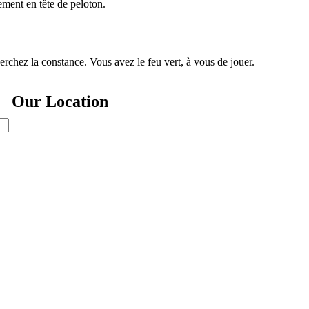
ement en tête de peloton.
cherchez la constance. Vous avez le feu vert, à vous de jouer.
Our Location