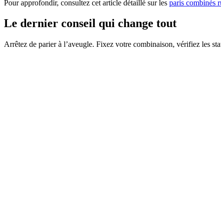
Pour approfondir, consultez cet article détaillé sur les
paris combinés 
Le dernier conseil qui change tout
Arrêtez de parier à l’aveugle. Fixez votre combinaison, vérifiez les sta